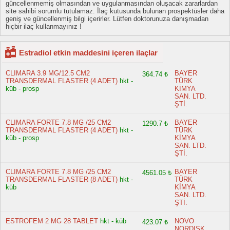
güncellenmemiş olmasından ve uygulanmasından oluşacak zararlardan
site sahibi sorumlu tutulamaz. İlaç kutusunda bulunan prospektüsler daha
geniş ve güncellenmiş bilgi içerirler. Lütfen doktorunuza danışmadan
hiçbir ilaç kullanmayınız !
Estradiol etkin maddesini içeren ilaçlar
CLIMARA 3.9 MG/12.5 CM2
BAYER
364.74 ₺
TRANSDERMAL FLASTER (4 ADET)
hkt -
TÜRK
küb - prosp
KİMYA
SAN. LTD.
ŞTİ.
CLIMARA FORTE 7.8 MG /25 CM2
BAYER
1290.7 ₺
TRANSDERMAL FLASTER (4 ADET)
hkt -
TÜRK
küb - prosp
KİMYA
SAN. LTD.
ŞTİ.
CLIMARA FORTE 7.8 MG /25 CM2
BAYER
4561.05 ₺
TRANSDERMAL FLASTER (8 ADET)
hkt -
TÜRK
küb
KİMYA
SAN. LTD.
ŞTİ.
ESTROFEM 2 MG 28 TABLET
hkt - küb
NOVO
423.07 ₺
NORDISK