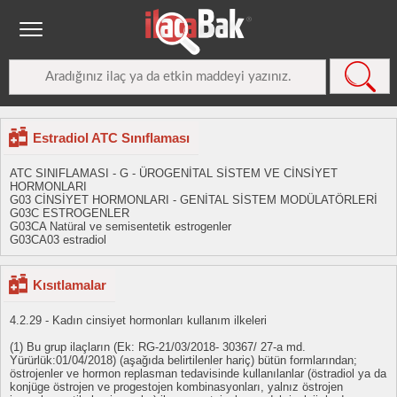
Estradiol ATC Sınıflaması
ATC SINIFLAMASI - G - ÜROGENİTAL SİSTEM VE CİNSİYET
HORMONLARI
G03 CİNSİYET HORMONLARI - GENİTAL SİSTEM MODÜLATÖRLERİ
G03C ESTROGENLER
G03CA Natüral ve semisentetik estrogenler
G03CA03 estradiol
Kısıtlamalar
4.2.29 - Kadın cinsiyet hormonları kullanım ilkeleri
(1) Bu grup ilaçların (Ek: RG-21/03/2018- 30367/ 27-a md.
Yürürlük:01/04/2018) (aşağıda belirtilenler hariç) bütün formlarından;
östrojenler ve hormon replasman tedavisinde kullanılanlar (östradiol ya da
konjüge östrojen ve progestojen kombinasyonları, yalnız östrojen