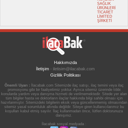
SAĞLIK
ÜRÜNLERİ
TİCARET
LİMİTED
ŞİRKETİ
Hakkımızda
İletişim
-
iletisim@ilacabak.com
Gizlilik Politikası
Önemli Uyarı :
İlacabak.com Sitemizde ilaç satışı, ilaç temini veya ilaç
promosyonu gibi bir faaliyetimiz yoktur. Ayrıca sitemiz üzerinde tıbbi
konularda yardım veya danışma hizmeti de verilmemektedir. Sitede yer alan
tüm bilgiler hasta ve doktorların ilaçlar hakkında bilgi sahibi olması için
hazırlanmıştır. Sitemizdeki bilgilerin eksik veya güncellenmemiş olmasından
sitemiz yasal sorumluluk altında değildir. Siteye giren kullanıcılarımız bu
koşulları kabul etmiş sayılır. İlaç kullanmadan önce, lütfen doktorunuza
danışınız.
İlacabak sosyal medyada :