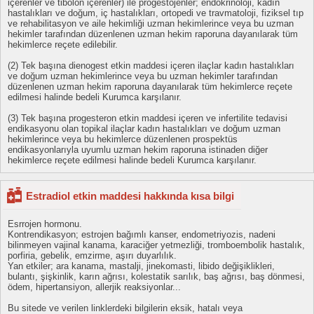
içerenler ve tibolon içerenler) ile progestojenler; endokrinoloji, kadın
hastalıkları ve doğum, iç hastalıkları, ortopedi ve travmatoloji, fiziksel tıp
ve rehabilitasyon ve aile hekimliği uzman hekimlerince veya bu uzman
hekimler tarafından düzenlenen uzman hekim raporuna dayanılarak tüm
hekimlerce reçete edilebilir.
(2) Tek başına dienogest etkin maddesi içeren ilaçlar kadın hastalıkları
ve doğum uzman hekimlerince veya bu uzman hekimler tarafından
düzenlenen uzman hekim raporuna dayanılarak tüm hekimlerce reçete
edilmesi halinde bedeli Kurumca karşılanır.
(3) Tek başına progesteron etkin maddesi içeren ve infertilite tedavisi
endikasyonu olan topikal ilaçlar kadın hastalıkları ve doğum uzman
hekimlerince veya bu hekimlerce düzenlenen prospektüs
endikasyonlarıyla uyumlu uzman hekim raporuna istinaden diğer
hekimlerce reçete edilmesi halinde bedeli Kurumca karşılanır.
Estradiol etkin maddesi hakkında kısa bilgi
Esrrojen hormonu.
Kontrendikasyon; estrojen bağımlı kanser, endometriyozis, nadeni
bilinmeyen vajinal kanama, karaciğer yetmezliği, tromboembolik hastalık,
porfiria, gebelik, emzirme, aşırı duyarlılık.
Yan etkiler; ara kanama, mastalji, jinekomasti, libido değişiklikleri,
bulantı, şişkinlik, karın ağrısı, kolestatik sarılık, baş ağrısı, baş dönmesi,
ödem, hipertansiyon, allerjik reaksiyonlar...
Bu sitede ve verilen linklerdeki bilgilerin eksik, hatalı veya