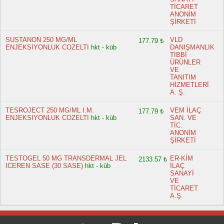
TİCARET
ANONİM
ŞİRKETİ
SUSTANON 250 MG/ML
VLD
177.79 ₺
ENJEKSIYONLUK COZELTI
hkt - küb
DANIŞMANLIK
TIBBİ
ÜRÜNLER
VE
TANITIM
HİZMETLERİ
A. Ş.
TESROJECT 250 MG/ML I.M.
VEM İLAÇ
177.79 ₺
ENJEKSIYONLUK COZELTI
hkt - küb
SAN. VE
TİC.
ANONİM
ŞİRKETİ
TESTOGEL 50 MG TRANSDERMAL JEL
ER-KİM
2133.57 ₺
ICEREN SASE (30 SASE)
hkt - küb
İLAÇ
SANAYİ
VE
TİCARET
A.Ş.