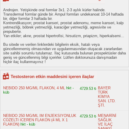
Androjen. Yetişkinde oral formlar 3x1. 2-3 aylık kürler halinde.
Transdermal formlar günde bir. Ampul formları undekanoat 10-14 haftada
bir, diğer formlar 3 haftada bir.
Kontrendikasyon; prostat kanseri, prostat adenomu, meme kanseri, kalp
yetmezliği, böbrek yetmezliği, karaciğer yetmezliği, agresivite ve
prepuberte.
Yan etkiler; akne, prostat hipertrofisi, hirsutizm, priapizm, hiperkalsemi...
Bu sitede ve verilen linklerdeki bilgilerin eksik, hatalı veya
güncellenmemiş olmasından ve uygulanmasından oluşacak zararlardan
site sahibi sorumlu tutulamaz. İlaç kutusunda bulunan prospektüsler daha
geniş ve güncellenmiş bilgi içerirler. Lütfen doktorunuza danışmadan
hiçbir ilaç kullanmayınız !
Testosteron etkin maddesini içeren ilaçlar
NEBIDO 250 MG/ML FLAKON, 4 ML
hkt -
BAYER
4729.53 ₺
küb
TÜRK
KİMYA
SAN. LTD.
ŞTİ.
NEBIDO 250 MG/ML IM ENJEKSIYONLUK
MENARİNİ
4729.53 ₺
COZELTI ICEREN FLAKON (4 ML X 1
SAĞLIK
FLAKON)
hkt - küb
VE İLAÇ
SANAYİ