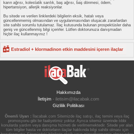
karın ağrısı, kolestatik sarılık, baş ağrısı, baş dönmesi, ödem,
hipertansiyon, allerjik reaksiyonlar.
Bu sitede ve verilen linklerdeki bilgilerin eksik, hatalı veya
güncellenmemiş olmasından ve uygulanmasından oluşacak zararlardan
site sahibi sorumlu tutulamaz. İlaç kutusunda bulunan prospektüsler daha
geniş ve güncellenmiş bilgi içerirler. Lütfen doktorunuza danışmadan
hiçbir ilaç kullanmayınız !
Estradiol + klormadinon etkin maddesini içeren ilaçlar
Hakkımızda
İletişim
-
iletisim@ilacabak.com
Gizlilik Politikası
Önemli Uyarı :
İlacabak.com Sitemizde ilaç satışı, ilaç temini veya ilaç
promosyonu gibi bir faaliyetimiz yoktur. Ayrıca sitemiz üzerinde tıbbi
konularda yardım veya danışma hizmeti de verilmemektedir. Sitede yer alan
tüm bilgiler hasta ve doktorların ilaçlar hakkında bilgi sahibi olması için