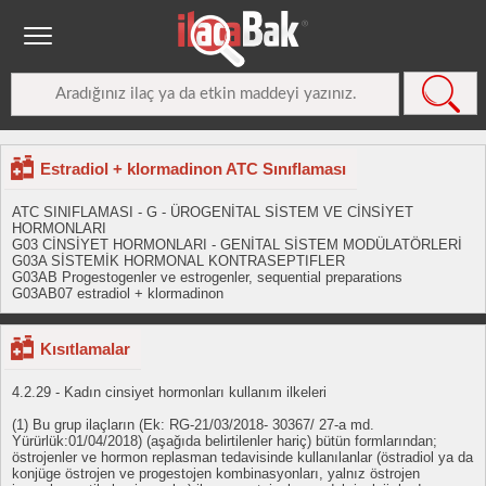
Estradiol + klormadinon ATC Sınıflaması
ATC SINIFLAMASI - G - ÜROGENİTAL SİSTEM VE CİNSİYET
HORMONLARI
G03 CİNSİYET HORMONLARI - GENİTAL SİSTEM MODÜLATÖRLERİ
G03A SİSTEMİK HORMONAL KONTRASEPTIFLER
G03AB Progestogenler ve estrogenler, sequential preparations
G03AB07 estradiol + klormadinon
Kısıtlamalar
4.2.29 - Kadın cinsiyet hormonları kullanım ilkeleri
(1) Bu grup ilaçların (Ek: RG-21/03/2018- 30367/ 27-a md.
Yürürlük:01/04/2018) (aşağıda belirtilenler hariç) bütün formlarından;
östrojenler ve hormon replasman tedavisinde kullanılanlar (östradiol ya da
konjüge östrojen ve progestojen kombinasyonları, yalnız östrojen