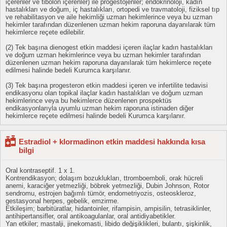
içerenler ve tibolon içerenler) ile progestojenler; endokrinoloji, kadın
hastalıkları ve doğum, iç hastalıkları, ortopedi ve travmatoloji, fiziksel tıp
ve rehabilitasyon ve aile hekimliği uzman hekimlerince veya bu uzman
hekimler tarafından düzenlenen uzman hekim raporuna dayanılarak tüm
hekimlerce reçete edilebilir.
(2) Tek başına dienogest etkin maddesi içeren ilaçlar kadın hastalıkları
ve doğum uzman hekimlerince veya bu uzman hekimler tarafından
düzenlenen uzman hekim raporuna dayanılarak tüm hekimlerce reçete
edilmesi halinde bedeli Kurumca karşılanır.
(3) Tek başına progesteron etkin maddesi içeren ve infertilite tedavisi
endikasyonu olan topikal ilaçlar kadın hastalıkları ve doğum uzman
hekimlerince veya bu hekimlerce düzenlenen prospektüs
endikasyonlarıyla uyumlu uzman hekim raporuna istinaden diğer
hekimlerce reçete edilmesi halinde bedeli Kurumca karşılanır.
Estradiol + klormadinon etkin maddesi hakkında kısa
bilgi
Oral kontraseptif. 1 x 1.
Kontrendikasyon; dolaşım bozuklukları, ttromboemboli, orak hücreli
anemi, karaciğer yetmezliği, böbrek yetmezliği, Dubin Johnson, Rotor
sendromu, estrojen bağımlı tümör, endometriyozis, osteoskleroz,
gestasyonal herpes, gebelik, emzirme.
Etkileşim; barbitüratlar, hidantoinler, rifampisin, ampisilin, tetrasiklinler,
antihipertansifler, oral antikoagulanlar, oral antidiyabetikler.
Yan etkiler; mastalji, jinekomasti, libido değişiklikleri, bulantı, şişkinlik,