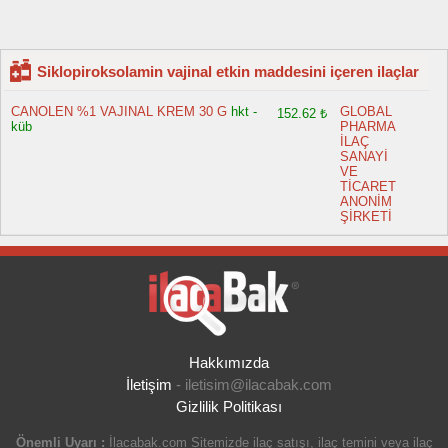
Siklopiroksolamin vajinal etkin maddesini içeren ilaçlar
CANOLEN %1 VAJINAL KREM 30 G
hkt -
GLOBAL
152.62 ₺
küb
PHARMA
İLAÇ
SANAYİ
VE
TİCARET
ANONİM
ŞİRKETİ
Hakkımızda
İletişim
-
iletisim@ilacabak.com
Gizlilik Politikası
Önemli Uyarı :
İlacabak.com Sitemizde ilaç satışı, ilaç temini veya ilaç