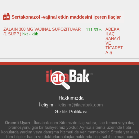
Sertakonazol -vajinal etkin maddesini içeren ilaçlar
ZALAIN 300 MG VAJINAL SUPOZITUVAR
ADEKA
111.63 ₺
(1 SUPP.)
hkt - küb
İLAÇ
SANAYİ
VE
TİCARET
A.Ş.
Hakkımızda
İletişim
-
iletisim@ilacabak.com
Gizlilik Politikası
Önemli Uyarı :
İlacabak.com Sitemizde ilaç satışı, ilaç temini veya ilaç
promosyonu gibi bir faaliyetimiz yoktur. Ayrıca sitemiz üzerinde tıbbi
konularda yardım veya danışma hizmeti de verilmemektedir. Sitede yer alan
tüm bilgiler hasta ve doktorların ilaçlar hakkında bilgi sahibi olması için