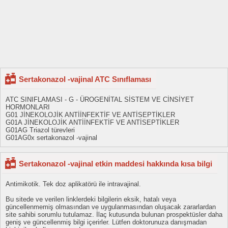
Sertakonazol -vajinal ATC Sınıflaması
ATC SINIFLAMASI - G - ÜROGENİTAL SİSTEM VE CİNSİYET
HORMONLARI
G01 JİNEKOLOJİK ANTİİNFEKTİF VE ANTİSEPTİKLER
G01A JİNEKOLOJİK ANTİİNFEKTİF VE ANTİSEPTİKLER
G01AG Triazol türevleri
G01AG0x sertakonazol -vajinal
Sertakonazol -vajinal etkin maddesi hakkında kısa bilgi
Antimikotik. Tek doz aplikatörü ile intravajinal.
Bu sitede ve verilen linklerdeki bilgilerin eksik, hatalı veya
güncellenmemiş olmasından ve uygulanmasından oluşacak zararlardan
site sahibi sorumlu tutulamaz. İlaç kutusunda bulunan prospektüsler daha
geniş ve güncellenmiş bilgi içerirler. Lütfen doktorunuza danışmadan