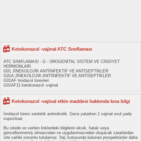
Ketokonazol -vajinal ATC Sınıflaması
ATC SINIFLAMASI - G - ÜROGENİTAL SİSTEM VE CİNSİYET
HORMONLARI
G01 JİNEKOLOJİK ANTİİNFEKTİF VE ANTİSEPTİKLER
G01A JİNEKOLOJİK ANTİİNFEKTİF VE ANTİSEPTİKLER
G01AF Imidazol türevleri
G01AF11 ketokonazol -vajinal
Ketokonazol -vajinal etkin maddesi hakkında kısa bilgi
İmidazol türevi sentetik antimikotik. Gece yatarken 1 vajinal ovul yada
supozituar.
Bu sitede ve verilen linklerdeki bilgilerin eksik, hatalı veya
güncellenmemiş olmasından ve uygulanmasından oluşacak zararlardan
site sahibi sorumlu tutulamaz. İlaç kutusunda bulunan prospektüsler daha