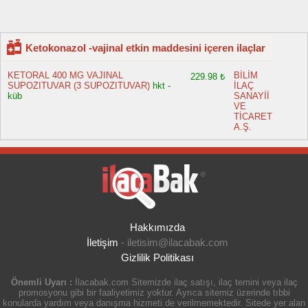
Ketokonazol -vajinal etkin maddesini içeren ilaçlar
KETORAL 400 MG VAJINAL
BİLİM
229.98 ₺
SUPOZITUVAR (3 SUPOZITUVAR)
hkt -
İLAÇ
küb
SANAYİİ
VE
TİCARET
A.Ş.
Hakkımızda
İletişim
-
iletisim@ilacabak.com
Gizlilik Politikası
Önemli Uyarı :
İlacabak.com Sitemizde ilaç satışı, ilaç temini veya ilaç
promosyonu gibi bir faaliyetimiz yoktur. Ayrıca sitemiz üzerinde tıbbi
konularda yardım veya danışma hizmeti de verilmemektedir. Sitede yer alan