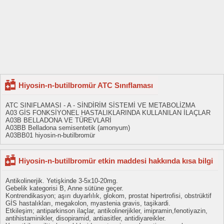
Hiyosin-n-butilbromür ATC Sınıflaması
ATC SINIFLAMASI - A - SİNDİRİM SİSTEMİ VE METABOLİZMA
A03 GİS FONKSİYONEL HASTALIKLARINDA KULLANILAN İLAÇLAR
A03B BELLADONA VE TÜREVLARİ
A03BB Belladona semisentetik (amonyum)
A03BB01 hiyosin-n-butilbromür
Hiyosin-n-butilbromür etkin maddesi hakkında kısa bilgi
Antikolinerjik. Yetişkinde 3-5x10-20mg.
Gebelik kategorisi B, Anne sütüne geçer.
Kontrendikasyon; aşırı duyarlılık, glokom, prostat hipertrofisi, obstrüktif
GİS hastalıkları, megakolon, myastenia gravis, taşikardi.
Etkileşim; antiparkinson ilaçlar, antikolinerjikler, imipramin,fenotiyazin,
antihistaminikler, disopiramid, antiasitler, antidiyareikler.