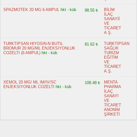
SPAZMOTEK 20 MG 6 AMPUL
hkt - küb
BİLİM
98.55 ₺
İLAÇ
SANAYİİ
VE
TİCARET
A.Ş.
TURKTIPSAN HIYOSIN-N BUTIL
TURKTIPSAN
81.62 ₺
BROMUR 20 MG/ML ENJEKSIYONLUK
SAĞLIK
COZELTI (6 AMPUL)
hkt - küb
TURİZM
EĞİTİM
VE
TİCARET
A.Ş.
XEMOL 20 MG/ ML IM/IV/SC
MENTA
108.48 ₺
ENJEKSIYONLUK COZELTI
hkt - küb
PHARMA
İLAÇ
SANAYİ
VE
TİCARET
ANONİM
ŞİRKETİ