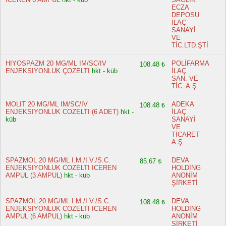
ECZA
DEPOSU
İLAÇ
SANAYİ
VE
TİC.LTD.ŞTİ
HIYOSPAZM 20 MG/ML IM/SC/IV
POLİFARMA
108.48 ₺
ENJEKSIYONLUK ÇOZELTI
hkt - küb
İLAÇ
SAN. VE
TİC. A.Ş.
MOLIT 20 MG/ML IM/SC/IV
ADEKA
108.48 ₺
ENJEKSIYONLUK COZELTI (6 ADET)
hkt -
İLAÇ
küb
SANAYİ
VE
TİCARET
A.Ş.
SPAZMOL 20 MG/ML I.M./I.V./S.C.
DEVA
85.67 ₺
ENJEKSIYONLUK COZELTI ICEREN
HOLDİNG
AMPUL (3 AMPUL)
hkt - küb
ANONİM
ŞİRKETİ
SPAZMOL 20 MG/ML I.M./I.V./S.C.
DEVA
108.48 ₺
ENJEKSIYONLUK COZELTI ICEREN
HOLDİNG
AMPUL (6 AMPUL)
hkt - küb
ANONİM
ŞİRKETİ