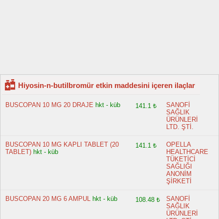
Hiyosin-n-butilbromür etkin maddesini içeren ilaçlar
BUSCOPAN 10 MG 20 DRAJE
hkt - küb
SANOFİ
141.1 ₺
SAĞLIK
ÜRÜNLERİ
LTD. ŞTİ.
BUSCOPAN 10 MG KAPLI TABLET (20
OPELLA
141.1 ₺
TABLET)
hkt - küb
HEALTHCARE
TÜKETİCİ
SAĞLIĞI
ANONİM
ŞİRKETİ
BUSCOPAN 20 MG 6 AMPUL
hkt - küb
SANOFİ
108.48 ₺
SAĞLIK
ÜRÜNLERİ