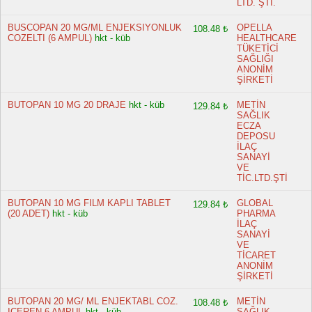
LTD. ŞTİ.
BUSCOPAN 20 MG/ML ENJEKSIYONLUK
OPELLA
108.48 ₺
COZELTI (6 AMPUL)
hkt - küb
HEALTHCARE
TÜKETİCİ
SAĞLIĞI
ANONİM
ŞİRKETİ
BUTOPAN 10 MG 20 DRAJE
hkt - küb
METİN
129.84 ₺
SAĞLIK
ECZA
DEPOSU
İLAÇ
SANAYİ
VE
TİC.LTD.ŞTİ
BUTOPAN 10 MG FILM KAPLI TABLET
GLOBAL
129.84 ₺
(20 ADET)
hkt - küb
PHARMA
İLAÇ
SANAYİ
VE
TİCARET
ANONİM
ŞİRKETİ
BUTOPAN 20 MG/ ML ENJEKTABL COZ.
METİN
108.48 ₺
ICEREN 6 AMPUL
hkt - küb
SAĞLIK