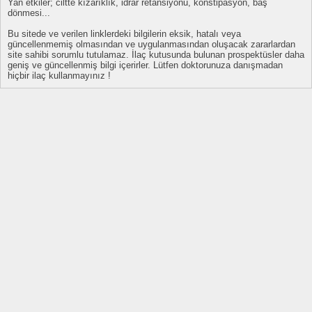
Yan etkiler; ciltte kızarıklık, idrar retansiyonu, konstipasyon, baş
dönmesi...
Bu sitede ve verilen linklerdeki bilgilerin eksik, hatalı veya
güncellenmemiş olmasından ve uygulanmasından oluşacak zararlardan
site sahibi sorumlu tutulamaz. İlaç kutusunda bulunan prospektüsler daha
geniş ve güncellenmiş bilgi içerirler. Lütfen doktorunuza danışmadan
hiçbir ilaç kullanmayınız !