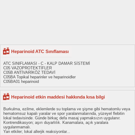
Heparinoid ATC Sınıflaması
ATC SINIFLAMASI - C - KALP DAMAR SİSTEMİ
C05 VAZOPROTEKTİFLER
C05B ANTİVARİKÖZ TEDAVİ
C05BA Topikal heparinler ve heparinoidler
C05BA01 heparinoid
Heparinoid etkin maddesi hakkında kısa bilgi
Burkulma, ezilme, eklemlerde su toplama ve şişme gibi hematomlu veya
hematomsuz kapalı yaralar ve spor yaralanmalarında, yüzeyel flebitin
lokal tedavisinde. Günde birkaç defa masaj yapmaksızın uygulanır.
Kontrendikasyon; aşırı duyarlılık. Kanamalara, açık yaralara
uygulanmamalı.
Yan etkiler; lokal allerjik reaksiyonlar...