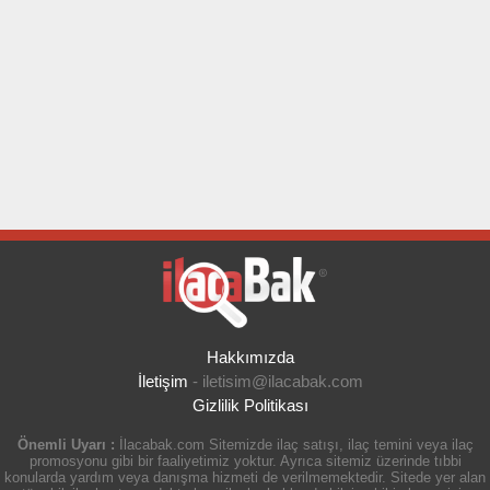
Hakkımızda
İletişim
-
iletisim@ilacabak.com
Gizlilik Politikası
Önemli Uyarı :
İlacabak.com Sitemizde ilaç satışı, ilaç temini veya ilaç
promosyonu gibi bir faaliyetimiz yoktur. Ayrıca sitemiz üzerinde tıbbi
konularda yardım veya danışma hizmeti de verilmemektedir. Sitede yer alan