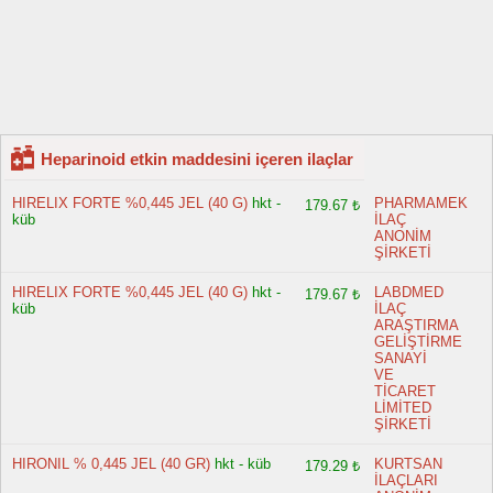
Heparinoid etkin maddesini içeren ilaçlar
HIRELIX FORTE %0,445 JEL (40 G)
hkt -
PHARMAMEK
179.67 ₺
küb
İLAÇ
ANONİM
ŞİRKETİ
HIRELIX FORTE %0,445 JEL (40 G)
hkt -
LABDMED
179.67 ₺
küb
İLAÇ
ARAŞTIRMA
GELİŞTİRME
SANAYİ
VE
TİCARET
LİMİTED
ŞİRKETİ
HIRONIL % 0,445 JEL (40 GR)
hkt - küb
KURTSAN
179.29 ₺
İLAÇLARI