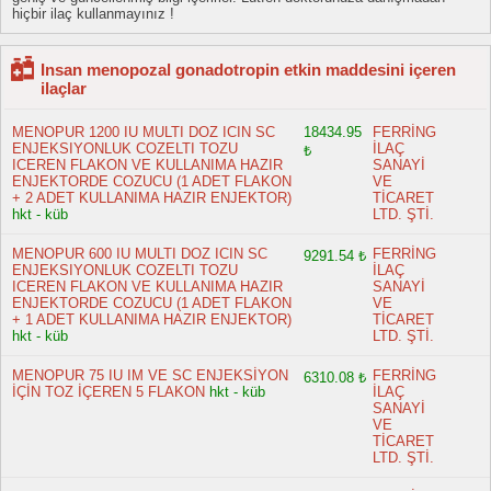
hiçbir ilaç kullanmayınız !
Insan menopozal gonadotropin etkin maddesini içeren
ilaçlar
MENOPUR 1200 IU MULTI DOZ ICIN SC
18434.95
FERRİNG
ENJEKSIYONLUK COZELTI TOZU
İLAÇ
₺
ICEREN FLAKON VE KULLANIMA HAZIR
SANAYİ
ENJEKTORDE COZUCU (1 ADET FLAKON
VE
+ 2 ADET KULLANIMA HAZIR ENJEKTOR)
TİCARET
hkt - küb
LTD. ŞTİ.
MENOPUR 600 IU MULTI DOZ ICIN SC
FERRİNG
9291.54 ₺
ENJEKSIYONLUK COZELTI TOZU
İLAÇ
ICEREN FLAKON VE KULLANIMA HAZIR
SANAYİ
ENJEKTORDE COZUCU (1 ADET FLAKON
VE
+ 1 ADET KULLANIMA HAZIR ENJEKTOR)
TİCARET
hkt - küb
LTD. ŞTİ.
MENOPUR 75 IU IM VE SC ENJEKSİYON
FERRİNG
6310.08 ₺
İÇİN TOZ İÇEREN 5 FLAKON
hkt - küb
İLAÇ
SANAYİ
VE
TİCARET
LTD. ŞTİ.