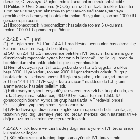
durumlar, OI ve/veya IUI işleminde istisnai haller olarak kabul edilir:
1) Polikistik Over Sendromu (PCOS); en az 3, en fazla 6 siklus klomifen
sitrat tedavisine yanıt alınamayan (ovulasyon sağlanamayan veya
gebelik elde edilemeyen) hastalarda toplam 6 uygulama, toplam 10000 IU
gonadotropin ödenir.
2) Hipogonadotropik hipogonadizm; hastalarda toplam 6 uygulama,
toplam 10000 IU gonadotropin ödenir.
4.2.42.B - IVF İşlemi
(1) IVF işleminde; SUT’un 2.4.4.İ.1 maddesine uygun olan hastalarda ilaç
kullanım esasları aşağıda belirtilmiştir.
a) SUT’un 2.4.4.İ.1.2 maddesinde belirtilen IVF tedavisi kurallarına göre
düzenlenmiş raporlarda ayrıca hastanın kullanacağı ilaç ile ilgili aşağıda
belirtilen durumlar hakkındaki bilgiler de yer alacaktır:
1) Normal ovaryan yanıtlı hasta grubunda en fazla 3 uygulama siklus
başı 3000 IU ye kadar , toplam 9000 IU gonadotropin ödenir. Bu grup
hastalarda IVF tedavisi öncesi IUI işlemi yapılmış olması şartı aranır.
SUT’un “2.4.4.İ-1-2-IVF sağlık kurulu raporu” maddesinde IUI işlemi
aranmayacak hastalar belirtilmiştir.
2) Kötü ovaryan yanıtlı veya düşük ovaryan rezervli hasta grubunda; en
fazla 3 uygulama, siklus başı 4500 IU ye kadar toplam 13500 IU
gonadotropin ödenir. Ayrıca bu grup hastalarda IVF tedavisi öncesi
OI+IUI işlemi yapılmış olması şartı aranmaz.
b) IVF tedavisi için düzenlenen sağlık kurulu raporunda belirtilen ilaçlar,
tedavinin yapıldığı üremeye yardımcı tedavi merkezi kadın hastalıkları ve
doğum uzman hekimlerince reçete edilecektir.
4.2.42.C - Kök hücre vericisi kardeş doğmasına yönelik IVF tedavisinde
kullanılacak ilaçlar
(1) Kök hücre vericisi kardeş doğmasına yönelik IVF tedavisinde