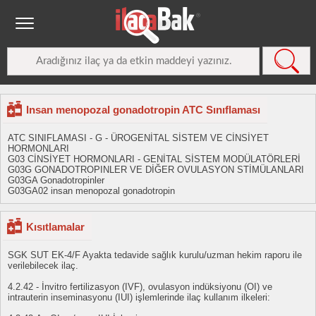
Insan menopozal gonadotropin ATC Sınıflaması
ATC SINIFLAMASI - G - ÜROGENİTAL SİSTEM VE CİNSİYET
HORMONLARI
G03 CİNSİYET HORMONLARI - GENİTAL SİSTEM MODÜLATÖRLERİ
G03G GONADOTROPINLER VE DİĞER OVULASYON STİMÜLANLARI
G03GA Gonadotropinler
G03GA02 insan menopozal gonadotropin
Kısıtlamalar
SGK SUT EK-4/F Ayakta tedavide sağlık kurulu/uzman hekim raporu ile
verilebilecek ilaç.
4.2.42 - İnvitro fertilizasyon (IVF), ovulasyon indüksiyonu (OI) ve
intrauterin inseminasyonu (IUI) işlemlerinde ilaç kullanım ilkeleri: