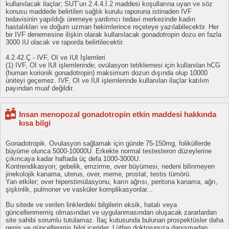
kullanılacak ilaçlar; SUT’un 2.4.4.İ.2 maddesi koşullarına uyan ve söz
konusu maddede belirtilen sağlık kurulu raporuna istinaden IVF
tedavisinin yapıldığı üremeye yardımcı tedavi merkezinde kadın
hastalıkları ve doğum uzman hekimlerince reçeteye yazılabilecektir. Her
bir IVF denemesine ilişkin olarak kullanılacak gonadotropin dozu en fazla
3000 IU olacak ve raporda belirtilecektir.
4.2.42.Ç - IVF, OI ve IUI İşlemleri
(1) IVF, OI ve IUI işlemlerinde; ovülasyon tetiklemesi için kullanılan hCG
(human korionik gonadotropin) maksimum dozun dışında olup 10000
üniteyi geçemez. IVF, OI ve IUI işlemlerinde kullanılan ilaçlar katılım
payından muaf değildir.
Insan menopozal gonadotropin etkin maddesi hakkında
kısa bilgi
Gonadotropik. Ovulasyon sağlamak için günde 75-150mg, foliküllerde
büyüme olunca 5000-10000U. Erkekte normal testesteron düzeylerine
çıkıncaya kadar haftada üç defa 1000-3000U.
Kontrendikasyon; gebelik, emzirme, over büyümesi, nedeni bilinmeyen
jinekolojik kanama, uterus, over, meme, prostat, testis tümörü.
Yan etkiler; over hiperstimülasyonu, karın ağrısı, peritona kanama, ağrı,
şişkinlik, pulmoner ve vasküler komplikasyonlar...
Bu sitede ve verilen linklerdeki bilgilerin eksik, hatalı veya
güncellenmemiş olmasından ve uygulanmasından oluşacak zararlardan
site sahibi sorumlu tutulamaz. İlaç kutusunda bulunan prospektüsler daha
geniş ve güncellenmiş bilgi içerirler. Lütfen doktorunuza danışmadan