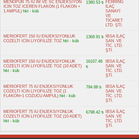
MENOPUR 75 IU IM VE SC ENJEKSIYON
FERRİNG
1380.53 ₺
ICIN TOZ ICEREN FLAKON (1 FLAKON +
İLAÇ
1 AMPUL)
hkt - küb
SANAYİ
VE
TİCARET
LTD. ŞTİ.
MERIOFERT 150 IU ENJEKSIYONLUK
IBSA İLAÇ
1368.91 ₺
COZELTI ICIN LIYOFILIZE TOZ
hkt - küb
SAN. VE
TİC. LTD.
ŞTİ.
MERIOFERT 150 IU ENJEKSIYONLUK
16107.48
IBSA İLAÇ
COZELTI ICIN LIYOFILIZE TOZ (10 ADET)
SAN. VE
₺
hkt - küb
TİC. LTD.
ŞTİ.
MERIOFERT 75 IU ENJEKSIYONLUK
IBSA İLAÇ
794.88 ₺
COZELTI ICIN LIYOFILIZE TOZ (1
SAN. VE
FLAKON+1 COZUCU AMPUL)
hkt - küb
TİC. LTD.
ŞTİ.
MERIOFERT 75 IU ENJEKSIYONLUK
IBSA İLAÇ
6798.42 ₺
COZELTI ICIN LIYOFILIZE TOZ (10 ADET)
SAN. VE
hkt - küb
TİC. LTD.
ŞTİ.