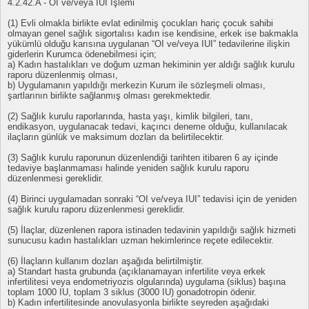
4.2.42.A - OI ve/veya IUI İşlemi
(1) Evli olmakla birlikte evlat edinilmiş çocukları hariç çocuk sahibi
olmayan genel sağlık sigortalısı kadın ise kendisine, erkek ise bakmakla
yükümlü olduğu karısına uygulanan “OI ve/veya IUI” tedavilerine ilişkin
giderlerin Kurumca ödenebilmesi için;
a) Kadın hastalıkları ve doğum uzman hekiminin yer aldığı sağlık kurulu
raporu düzenlenmiş olması,
b) Uygulamanın yapıldığı merkezin Kurum ile sözleşmeli olması,
şartlarının birlikte sağlanmış olması gerekmektedir.
(2) Sağlık kurulu raporlarında, hasta yaşı, kimlik bilgileri, tanı,
endikasyon, uygulanacak tedavi, kaçıncı deneme olduğu, kullanılacak
ilaçların günlük ve maksimum dozları da belirtilecektir.
(3) Sağlık kurulu raporunun düzenlendiği tarihten itibaren 6 ay içinde
tedaviye başlanmaması halinde yeniden sağlık kurulu raporu
düzenlenmesi gereklidir.
(4) Birinci uygulamadan sonraki “OI ve/veya IUI” tedavisi için de yeniden
sağlık kurulu raporu düzenlenmesi gereklidir.
(5) İlaçlar, düzenlenen rapora istinaden tedavinin yapıldığı sağlık hizmeti
sunucusu kadın hastalıkları uzman hekimlerince reçete edilecektir.
(6) İlaçların kullanım dozları aşağıda belirtilmiştir.
a) Standart hasta grubunda (açıklanamayan infertilite veya erkek
infertilitesi veya endometriyozis olgularında) uygulama (siklus) başına
toplam 1000 IU, toplam 3 siklus (3000 IU) gonadotropin ödenir.
b) Kadın infertilitesinde anovulasyonla birlikte seyreden aşağıdaki